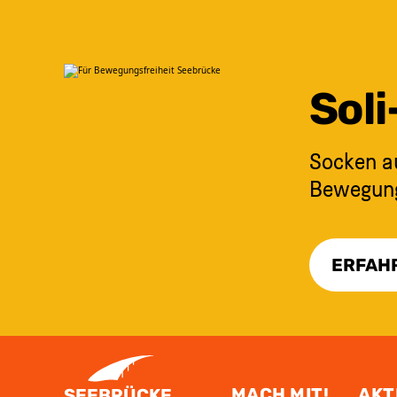
Sol
Socken au
Bewegungs
ERFAH
ZUM INHALT SPRINGEN
MACH MIT!
AKT
SEEBRÜCKE