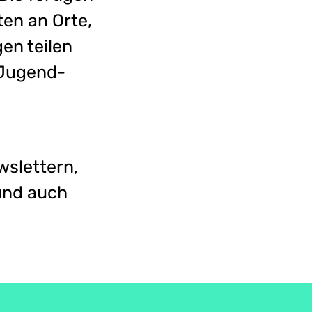
ten an Orte,
en teilen
 Jugend-
wslettern,
und auch