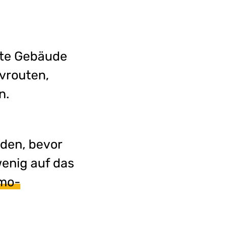
mte Gebäude
vrouten,
n.
den, bevor
enig auf das
mo-