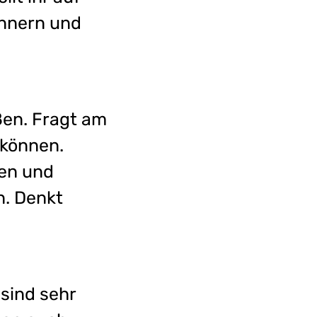
annern und
en. Fragt am
 können.
den und
n. Denkt
sind sehr