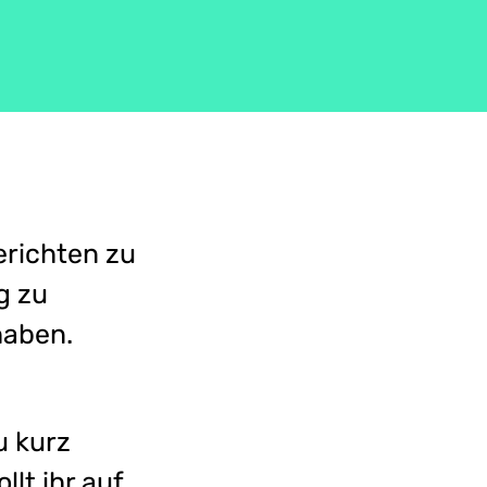
erichten zu
g zu
haben.
u kurz
lt ihr auf