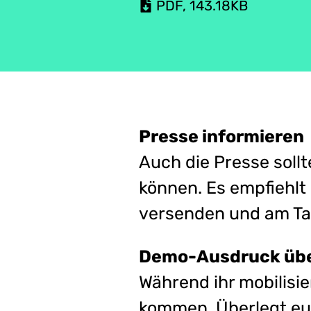
PDF
,
143.18
KB
Presse informieren
Auch die Presse soll
können. Es empfiehlt 
versenden und am Tag
Demo-Ausdruck übe
Während ihr mobilisier
kommen. Überlegt euc