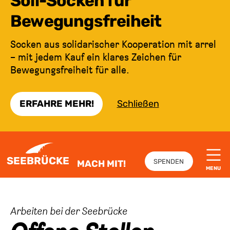
Soli-Socken für
Bewegungsfreiheit
Socken aus solidarischer Kooperation mit arrel
– mit jedem Kauf ein klares Zeichen für
Bewegungsfreiheit für alle.
ERFAHRE MEHR!
Schließen
ZUM INHALT SPRINGEN
SEEBRÜCKE
SPENDEN
MACH MIT!
MENU
:
Arbeiten bei der Seebrücke