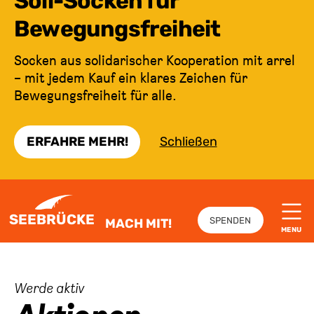
Soli-Socken für
Bewegungsfreiheit
Socken aus solidarischer Kooperation mit arrel
– mit jedem Kauf ein klares Zeichen für
Bewegungsfreiheit für alle.
ERFAHRE MEHR!
Schließen
ZUM INHALT SPRINGEN
SEEBRÜCKE
SPENDEN
MACH MIT!
MENU
:
Werde aktiv