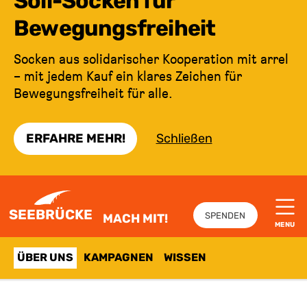
Soli-Socken für
Bewegungsfreiheit
Socken aus solidarischer Kooperation mit arrel
– mit jedem Kauf ein klares Zeichen für
Bewegungsfreiheit für alle.
ERFAHRE MEHR!
Schließen
ZUM INHALT SPRINGEN
SEEBRÜCKE
SPENDEN
MACH MIT!
MENU
ÜBER UNS
KAMPAGNEN
WISSEN