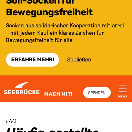
Soli-Socken für
Bewegungsfreiheit
Socken aus solidarischer Kooperation mit arrel
– mit jedem Kauf ein klares Zeichen für
Bewegungsfreiheit für alle.
ERFAHRE MEHR!
Schließen
ZUM INHALT SPRINGEN
SEEBRÜCKE
SPENDEN
MACH MIT!
MENU
:
FAQ