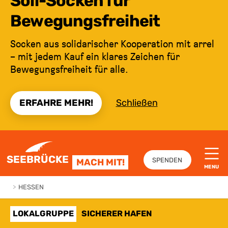
Soli-Socken für
Bewegungsfreiheit
Socken aus solidarischer Kooperation mit arrel
– mit jedem Kauf ein klares Zeichen für
Bewegungsfreiheit für alle.
ERFAHRE MEHR!
Schließen
ZUM INHALT SPRINGEN
SEEBRÜCKE
SPENDEN
MACH MIT!
MENU
>
HESSEN
LOKALGRUPPE
SICHERER HAFEN