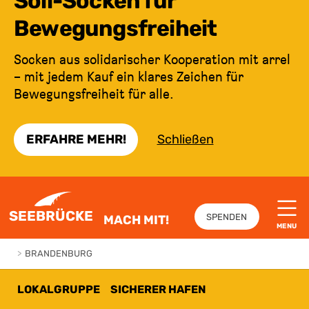
Soli-Socken für
Bewegungsfreiheit
Socken aus solidarischer Kooperation mit arrel
– mit jedem Kauf ein klares Zeichen für
Bewegungsfreiheit für alle.
ERFAHRE MEHR!
Schließen
ZUM INHALT SPRINGEN
SEEBRÜCKE
SPENDEN
MACH MIT!
MENU
>
BRANDENBURG
LOKALGRUPPE
SICHERER HAFEN