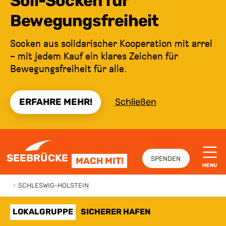
Soli-Socken für
Bewegungsfreiheit
Socken aus solidarischer Kooperation mit arrel
– mit jedem Kauf ein klares Zeichen für
Bewegungsfreiheit für alle.
ERFAHRE MEHR!
Schließen
ZUM INHALT SPRINGEN
SEEBRÜCKE
SPENDEN
MACH MIT!
MENU
>
SCHLESWIG-HOLSTEIN
LOKALGRUPPE
SICHERER HAFEN