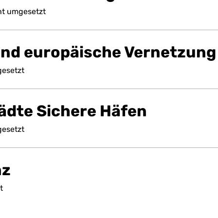
ht
umgesetzt
und europäische Vernetzung
esetzt
ädte Sichere Häfen
esetzt
nz
t