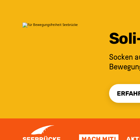
Sol
Socken au
Bewegungs
ERFAH
ZUM INHALT SPRINGEN
MACH MIT!
AKT
SEEBRÜCKE