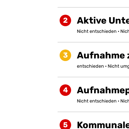
Aktive Unt
2
Nicht
entschieden
·
Nic
Aufnahme z
3
entschieden
·
Nicht
umg
Aufnahmep
4
Nicht
entschieden
·
Nic
Kommunale
5