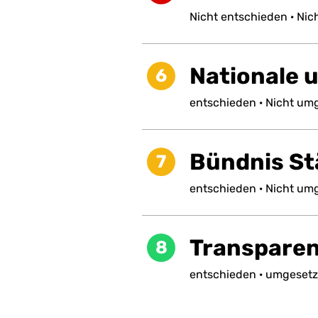
Nicht
entschieden
·
Nic
Nationale 
6
entschieden
·
Nicht
umg
Bündnis St
7
entschieden
·
Nicht
umg
Transpare
8
entschieden
·
umgesetz