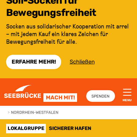
Soli-Socken für
Bewegungsfreiheit
Socken aus solidarischer Kooperation mit arrel
– mit jedem Kauf ein klares Zeichen für
Bewegungsfreiheit für alle.
ERFAHRE MEHR!
Schließen
ZUM INHALT SPRINGEN
SEEBRÜCKE
SPENDEN
MACH MIT!
MENU
>
NORDRHEIN-WESTFALEN
LOKALGRUPPE
SICHERER HAFEN