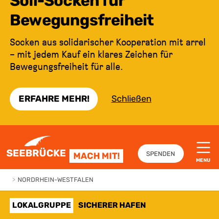
Soli-Socken für
Bewegungsfreiheit
Socken aus solidarischer Kooperation mit arrel
– mit jedem Kauf ein klares Zeichen für
Bewegungsfreiheit für alle.
ERFAHRE MEHR!
Schließen
ZUM INHALT SPRINGEN
SEEBRÜCKE
SPENDEN
MACH MIT!
MENU
>
NORDRHEIN-WESTFALEN
LOKALGRUPPE
SICHERER HAFEN