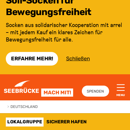
Soli-Socken für
Bewegungsfreiheit
Socken aus solidarischer Kooperation mit arrel
– mit jedem Kauf ein klares Zeichen für
Bewegungsfreiheit für alle.
ERFAHRE MEHR!
Schließen
ZUM INHALT SPRINGEN
SEEBRÜCKE
SPENDEN
MACH MIT!
MENU
>
DEUTSCHLAND
LOKALGRUPPE
SICHERER HAFEN