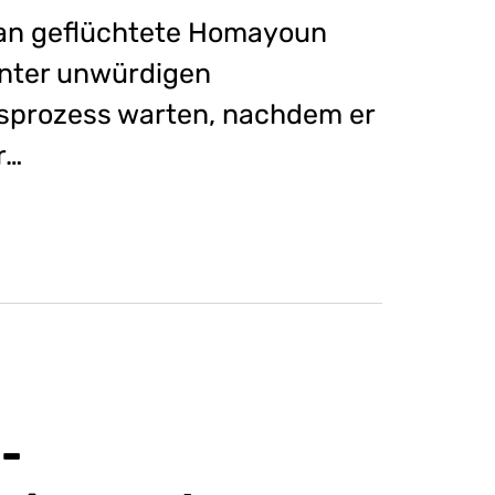
Iran geflüchtete Homayoun
unter unwürdigen
sprozess warten, nachdem er
r…
-