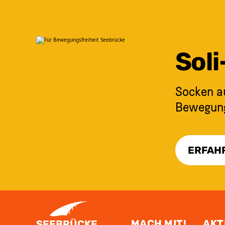
Sol
Socken au
Bewegungs
ERFAH
ZUM INHALT SPRINGEN
MACH MIT!
AKT
SEEBRÜCKE