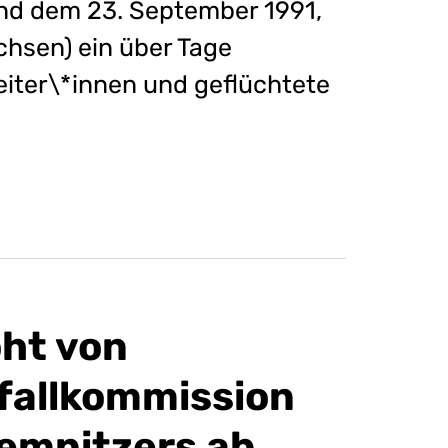
und dem 23. September 1991,
chsen) ein über Tage
iter\*innen und geflüchtete
oht von
fallkommission
emnitzers ab