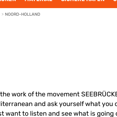
E
>
NOORD-HOLLAND
n the work of the movement SEEBRÜCKE
diterranean and ask yourself what you 
st want to listen and see what is going