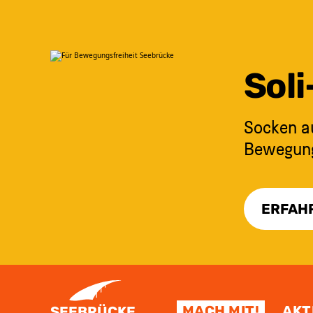
Sol
Socken au
Bewegungs
ERFAH
ZUM INHALT SPRINGEN
MACH MIT!
AKT
SEEBRÜCKE