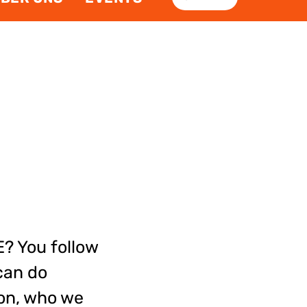
? You follow
can do
 on, who we