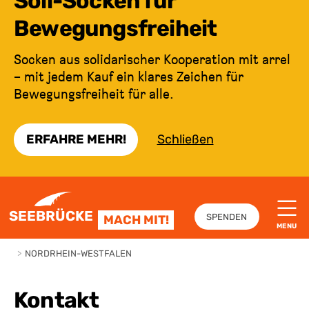
Soli-Socken für
Bewegungsfreiheit
Socken aus solidarischer Kooperation mit arrel
– mit jedem Kauf ein klares Zeichen für
Bewegungsfreiheit für alle.
ERFAHRE MEHR!
Schließen
ZUM INHALT SPRINGEN
SEEBRÜCKE
SPENDEN
MACH MIT!
MENU
>
NORDRHEIN-WESTFALEN
Kontakt