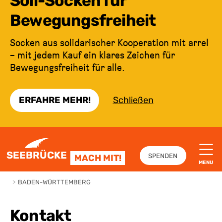
Soli-Socken für
Bewegungsfreiheit
Socken aus solidarischer Kooperation mit arrel
– mit jedem Kauf ein klares Zeichen für
Bewegungsfreiheit für alle.
ERFAHRE MEHR!
Schließen
ZUM INHALT SPRINGEN
SEEBRÜCKE
SPENDEN
MACH MIT!
MENU
>
BADEN-WÜRTTEMBERG
Kontakt