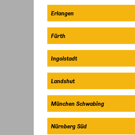
Erlangen
Fürth
Ingolstadt
Landshut
München Schwabing
Nürnberg Süd