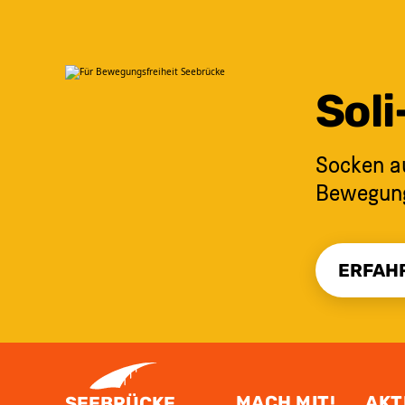
Sol
Socken au
Bewegungs
ERFAH
ZUM INHALT SPRINGEN
MACH MIT!
AKT
SEEBRÜCKE