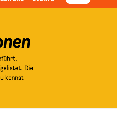
onen
führt.
elistet. Die
Du kennst