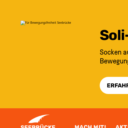
Sol
Socken au
Bewegungs
ERFAH
ZUM INHALT SPRINGEN
MACH MIT!
AKT
SEEBRÜCKE