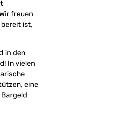
t
Wir freuen
ereit ist,
d in den
! In vielen
darische
tützen, eine
n Bargeld