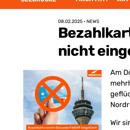
:
08.02.2025 · NEWS
Bezahlkart
nicht eing
Am Do
mehrh
geflü
Nordr
Wir s