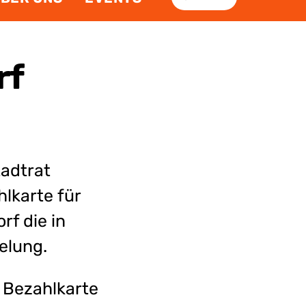
rf
adtrat
lkarte für
f die in
elung.
e Bezahlkarte