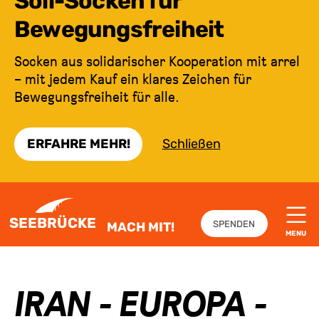
Soli-Socken für
Bewegungsfreiheit
Socken aus solidarischer Kooperation mit arrel
– mit jedem Kauf ein klares Zeichen für
Bewegungsfreiheit für alle.
ERFAHRE MEHR!
Schließen
ZUM INHALT SPRINGEN
SEEBRÜCKE
SPENDEN
MACH MIT!
MENU
IRAN - EUROPA -