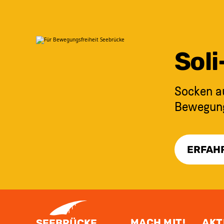
Sol
Socken au
Bewegungs
ERFAH
ZUM INHALT SPRINGEN
MACH MIT!
AKT
SEEBRÜCKE