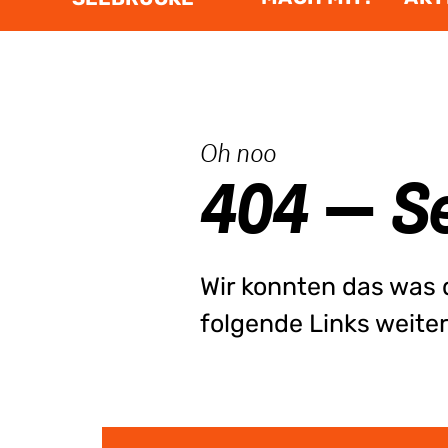
:
Oh noo
404 — Se
Wir konnten das was du
folgende Links weite