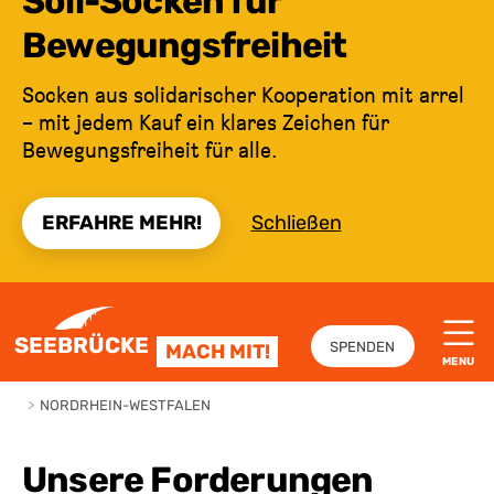
Soli-Socken für
Bewegungsfreiheit
Socken aus solidarischer Kooperation mit arrel
– mit jedem Kauf ein klares Zeichen für
Bewegungsfreiheit für alle.
ERFAHRE MEHR!
Schließen
ZUM INHALT SPRINGEN
SEEBRÜCKE
SPENDEN
MACH MIT!
MENU
>
NORDRHEIN-WESTFALEN
Unsere Forderungen