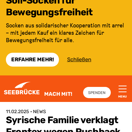
Soli-Socken für
Bewegungsfreiheit
Socken aus solidarischer Kooperation mit arrel
– mit jedem Kauf ein klares Zeichen für
Bewegungsfreiheit für alle.
ERFAHRE MEHR!
Schließen
ZUM INHALT SPRINGEN
SEEBRÜCKE
SPENDEN
MACH MIT!
MENU
:
11.02.2025 · NEWS
Syrische Familie verklagt
Frontex wegen Pushback