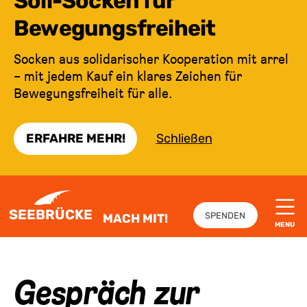
Soli-Socken für
Bewegungsfreiheit
Socken aus solidarischer Kooperation mit arrel
– mit jedem Kauf ein klares Zeichen für
Bewegungsfreiheit für alle.
ERFAHRE MEHR!
Schließen
ZUM INHALT SPRINGEN
SEEBRÜCKE
SPENDEN
MACH MIT!
MENU
Gespräch zur