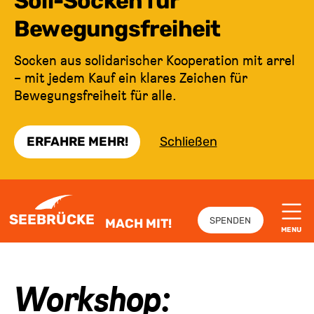
Soli-Socken für
Bewegungsfreiheit
Socken aus solidarischer Kooperation mit arrel
– mit jedem Kauf ein klares Zeichen für
Bewegungsfreiheit für alle.
ERFAHRE MEHR!
Schließen
ZUM INHALT SPRINGEN
SEEBRÜCKE
SPENDEN
MACH MIT!
MENU
Workshop: