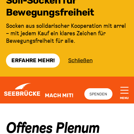
Soli-Socken für
Bewegungsfreiheit
Socken aus solidarischer Kooperation mit arrel
– mit jedem Kauf ein klares Zeichen für
Bewegungsfreiheit für alle.
ERFAHRE MEHR!
Schließen
ZUM INHALT SPRINGEN
SEEBRÜCKE
SPENDEN
MACH MIT!
MENU
Offenes Plenum