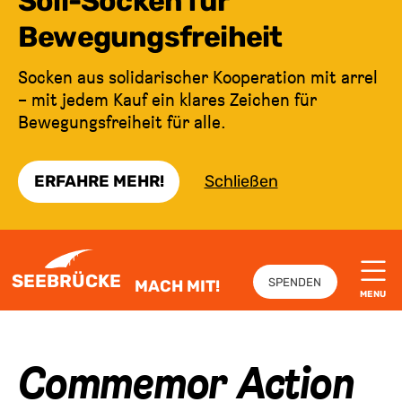
Soli-Socken für
Bewegungsfreiheit
Socken aus solidarischer Kooperation mit arrel
– mit jedem Kauf ein klares Zeichen für
Bewegungsfreiheit für alle.
ERFAHRE MEHR!
Schließen
ZUM INHALT SPRINGEN
SEEBRÜCKE
SPENDEN
MACH MIT!
MENU
Commemor Action